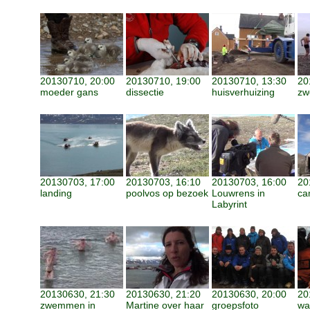
20130710, 20:00
20130710, 19:00
20130710, 13:30
20
moeder gans
dissectie
huisverhuizing
zw
20130703, 17:00
20130703, 16:10
20130703, 16:00
20
landing
poolvos op bezoek
Louwrens in
ca
Labyrint
20130630, 21:30
20130630, 21:20
20130630, 20:00
20
zwemmen in
Martine over haar
groepsfoto
wa