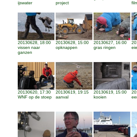
ijswater
project
fil
20130628, 18:00
20130628, 15:00
20130627, 16:00
20
vissen naar
opknappen
gras ringen
eie
ganzen
20130620, 17:30
20130619, 19:15
20130619, 15:00
20
WNF op de stoep
aanval
kooien
ee