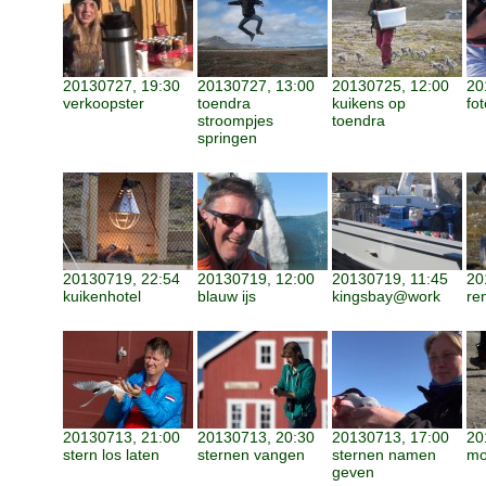
20130727, 19:30
20130727, 13:00
20130725, 12:00
20
verkoopster
toendra
kuikens op
fot
stroompjes
toendra
springen
20130719, 22:54
20130719, 12:00
20130719, 11:45
20
kuikenhotel
blauw ijs
kingsbay@work
re
20130713, 21:00
20130713, 20:30
20130713, 17:00
20
stern los laten
sternen vangen
sternen namen
mo
geven