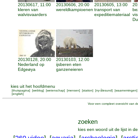
20130617, 11:00
20130606, 20:00
20130605, 13:00
20
kleren van
wereldkampioenen
transport van
be
walvisvaarders
expeditiemateriaal
vi
Du
20130128, 20:00
20130103, 12:00
Nederland op
ijsberen eten
Edgeøya
ganzeneieren
kies uit het hoofdmenu
[
thuispagina
] [
weblog
] [
wetenschap
] [
mensen
] [
station
] [
ny-ålesund
] [
waarnemingen
]
[
english
]
Voor een compleet overzicht van de
zoeken
kies een woord uit de lijst in 