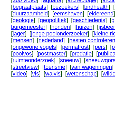
[
360 video
] [
aquaria
] [
archeologie
] [
arcti
[
begraafplaats
] [
bezoekers
] [
birdhealth
] [
[
duurzaamheid
] [
eemshaven
] [
eidereend
[
geologie
] [
geopolitiek
] [
geschiedenis
] [
g
burgemeester
] [
honden
] [
huizen
] [
ijsbeer
[
jager
] [
jonge poolonderzoeker
] [
kleine r
[
mensen
] [
nederland
] [
nesten controlere
[
ongewone vogels
] [
permafrost
] [
pers
] [
p
[
poolvos
] [
postmaster
] [
predatie
] [
publica
[
ruimteonderzoek
] [
sneeuw
] [
sneeuwgor
[
streetview
] [
toerisme
] [
van wageningen
]
[
video
] [
vis
] [
walvis
] [
wetenschap
] [
wild