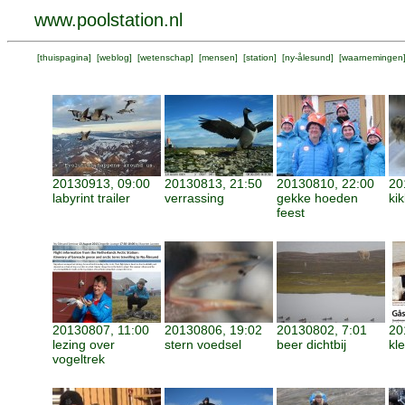
www.poolstation.nl
[
thuispagina
] [
weblog
] [
wetenschap
] [
mensen
] [
station
] [
ny-ålesund
] [
waarnemingen
20130913, 09:00
20130813, 21:50
20130810, 22:00
20
labyrint trailer
verrassing
gekke hoeden
kik
feest
20130807, 11:00
20130806, 19:02
20130802, 7:01
20
lezing over
stern voedsel
beer dichtbij
kl
vogeltrek