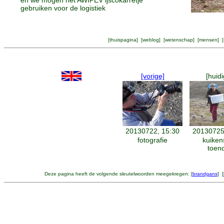
en we mogen het AWIPEV ijscokarretje
gebruiken voor de logistiek
[
thuispagina
] [
weblog
] [
wetenschap
] [
mensen
] [
[vorige]
[huidi
20130722, 15:30
20130725
fotografie
kuiken
toen
Deze pagina heeft de volgende sleutelwoorden meegekregen: [
brandgans
] [