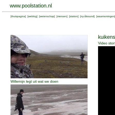
www.poolstation.nl
[
thuispagina
] [
weblog
] [
wetenschap
] [
mensen
] [
station
] [
ny-ålesund
] [
waarnemingen
kuikens
Video stor
Willemijn legt uit wat we doen