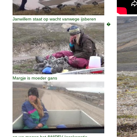
Janwillem staat op wacht vanwege ijsberen
�
Margje is moeder gans