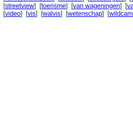
[
streetview
] [
toerisme
] [
van wageningen
] [
v
[
video
] [
vis
] [
walvis
] [
wetenschap
] [
wildcam