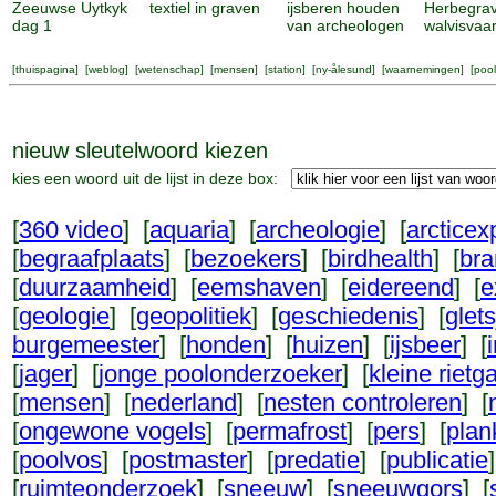
Zeeuwse Uytkyk
textiel in graven
ijsberen houden
Herbegra
dag 1
van archeologen
walvisvaa
[
thuispagina
] [
weblog
] [
wetenschap
] [
mensen
] [
station
] [
ny-ålesund
] [
waarnemingen
] [
pool
nieuw sleutelwoord kiezen
kies een woord uit de lijst in deze box:
[
360 video
] [
aquaria
] [
archeologie
] [
arcticexp
[
begraafplaats
] [
bezoekers
] [
birdhealth
] [
br
[
duurzaamheid
] [
eemshaven
] [
eidereend
] [
e
[
geologie
] [
geopolitiek
] [
geschiedenis
] [
glets
burgemeester
] [
honden
] [
huizen
] [
ijsbeer
] [
[
jager
] [
jonge poolonderzoeker
] [
kleine rietg
[
mensen
] [
nederland
] [
nesten controleren
] [
[
ongewone vogels
] [
permafrost
] [
pers
] [
plan
[
poolvos
] [
postmaster
] [
predatie
] [
publicatie
[
ruimteonderzoek
] [
sneeuw
] [
sneeuwgors
] [