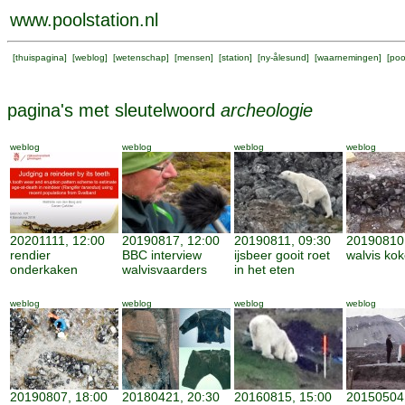
www.poolstation.nl
[
thuispagina
] [
weblog
] [
wetenschap
] [
mensen
] [
station
] [
ny-ålesund
] [
waarnemingen
] [
poo
pagina's met sleutelwoord
archeologie
weblog
weblog
weblog
weblog
20201111, 12:00
20190817, 12:00
20190811, 09:30
20190810,
rendier
BBC interview
ijsbeer gooit roet
walvis ko
onderkaken
walvisvaarders
in het eten
weblog
weblog
weblog
weblog
20190807, 18:00
20180421, 20:30
20160815, 15:00
20150504,