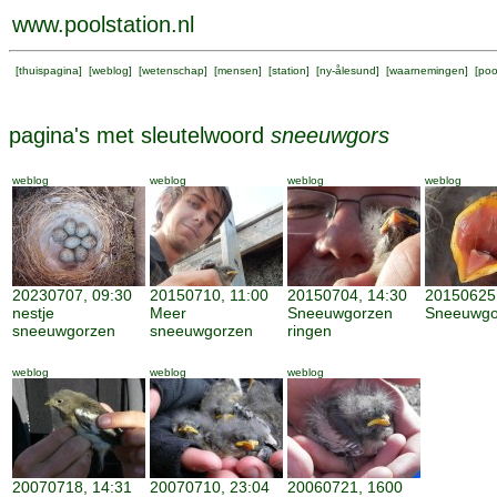
www.poolstation.nl
[
thuispagina
] [
weblog
] [
wetenschap
] [
mensen
] [
station
] [
ny-ålesund
] [
waarnemingen
] [
poo
pagina's met sleutelwoord
sneeuwgors
weblog
weblog
weblog
weblog
20230707, 09:30
20150710, 11:00
20150704, 14:30
20150625,
nestje
Meer
Sneeuwgorzen
Sneeuwgo
sneeuwgorzen
sneeuwgorzen
ringen
weblog
weblog
weblog
20070718, 14:31
20070710, 23:04
20060721, 1600