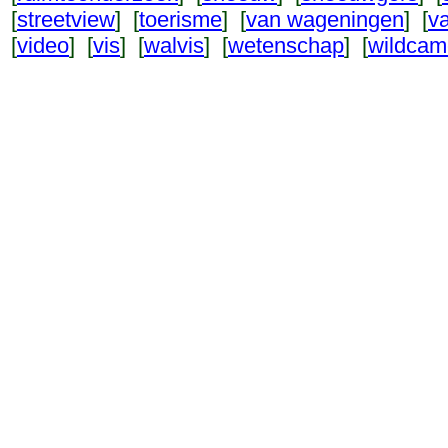
[
streetview
] [
toerisme
] [
van wageningen
] [
v
[
video
] [
vis
] [
walvis
] [
wetenschap
] [
wildcam