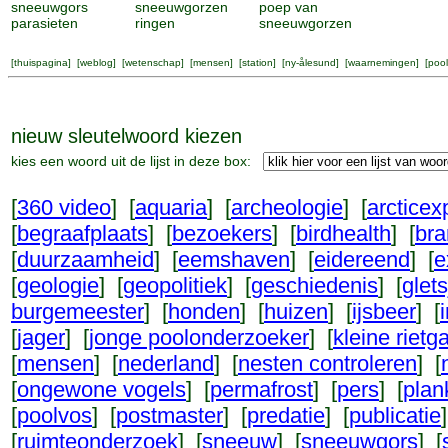
sneeuwgors
sneeuwgorzen
poep van
parasieten
ringen
sneeuwgorzen
[
thuispagina
] [
weblog
] [
wetenschap
] [
mensen
] [
station
] [
ny-ålesund
] [
waarnemingen
] [
pool
nieuw sleutelwoord kiezen
kies een woord uit de lijst in deze box:
[
360 video
] [
aquaria
] [
archeologie
] [
arcticexp
[
begraafplaats
] [
bezoekers
] [
birdhealth
] [
br
[
duurzaamheid
] [
eemshaven
] [
eidereend
] [
e
[
geologie
] [
geopolitiek
] [
geschiedenis
] [
glets
burgemeester
] [
honden
] [
huizen
] [
ijsbeer
] [
[
jager
] [
jonge poolonderzoeker
] [
kleine rietg
[
mensen
] [
nederland
] [
nesten controleren
] [
[
ongewone vogels
] [
permafrost
] [
pers
] [
plan
[
poolvos
] [
postmaster
] [
predatie
] [
publicatie
[
ruimteonderzoek
] [
sneeuw
] [
sneeuwgors
] [