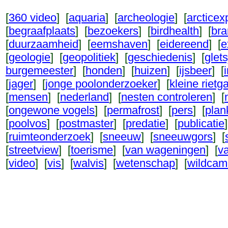
[
360 video
] [
aquaria
] [
archeologie
] [
arcticexp
[
begraafplaats
] [
bezoekers
] [
birdhealth
] [
br
[
duurzaamheid
] [
eemshaven
] [
eidereend
] [
e
[
geologie
] [
geopolitiek
] [
geschiedenis
] [
glets
burgemeester
] [
honden
] [
huizen
] [
ijsbeer
] [
[
jager
] [
jonge poolonderzoeker
] [
kleine rietg
[
mensen
] [
nederland
] [
nesten controleren
] [
[
ongewone vogels
] [
permafrost
] [
pers
] [
plan
[
poolvos
] [
postmaster
] [
predatie
] [
publicatie
[
ruimteonderzoek
] [
sneeuw
] [
sneeuwgors
] [
[
streetview
] [
toerisme
] [
van wageningen
] [
v
[
video
] [
vis
] [
walvis
] [
wetenschap
] [
wildcam