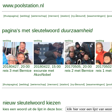
www.poolstation.nl
[
thuispagina
] [
weblog
] [
wetenschap
] [
mensen
] [
station
] [
ny-ålesund
] [
waarnemingen
] [
poo
pagina's met sleutelwoord
duurzaamheid
weblog
weblog
weblog
weblog
20180427, 20:00
20180422, 15:00
20170505, 20:00
20170502,
reis 3 met Bernice
excursie met
reis 2 met Bernice
reis 1 met
AkzoNobel
[
thuispagina
] [
weblog
] [
wetenschap
] [
mensen
] [
station
] [
ny-ålesund
] [
waarnemingen
] [
pool
nieuw sleutelwoord kiezen
kies een woord uit de lijst in deze box: