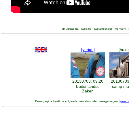
[
thuispagina
] [
weblog
] [
wetenschap
] [
mensen
] [
[vorige]
[huidi
20130703, 09:20
20130703
Buitenlandse
camp man
Zaken
Deze pagina heeft de volgende sleutelwoorden meegekregen: [
geschi