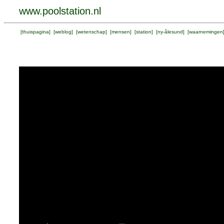
www.poolstation.nl
[
thuispagina
] [
weblog
] [
wetenschap
] [
mensen
] [
station
] [
ny-ålesund
] [
waarnemingen