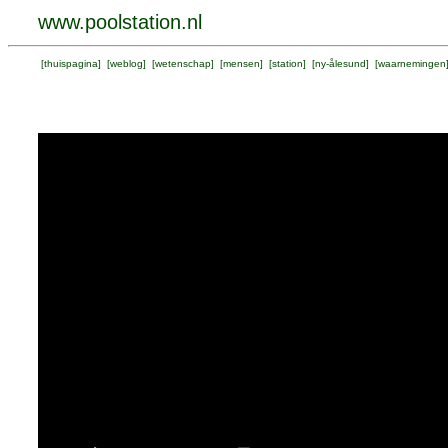
www.poolstation.nl
[
thuispagina
] [
weblog
] [
wetenschap
] [
mensen
] [
station
] [
ny-ålesund
] [
waarnemingen