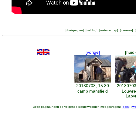
[
thuispagina
] [
weblog
] [
wetenschap
] [
mensen
] [
[vorige]
[huidi
20130703, 15:30
20130703
camp mansfield
Louwre
Labyr
Deze pagina heeft de volgende sleutelwoorden meegekregen: [
pers
] [
we