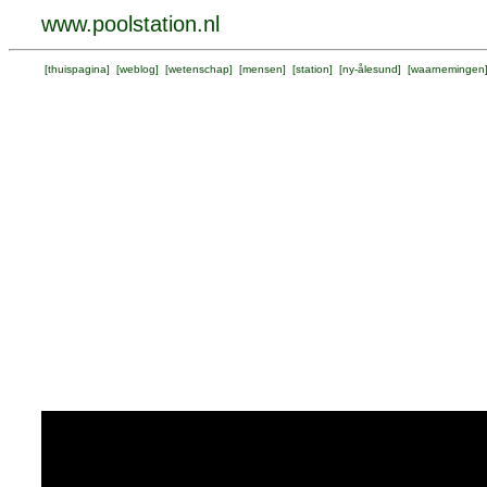
www.poolstation.nl
[
thuispagina
] [
weblog
] [
wetenschap
] [
mensen
] [
station
] [
ny-ålesund
] [
waarnemingen