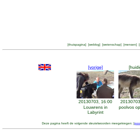
[
thuispagina
] [
weblog
] [
wetenschap
] [
mensen
] [
[vorige]
[huidi
20130703, 16:00
20130703
Louwrens in
poolvos o
Labyrint
Deze pagina heeft de volgende sleutelwoorden meegekregen: [
poo