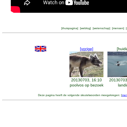
[
thuispagina
] [
weblog
] [
wetenschap
] [
mensen
] [
[vorige]
[huidi
20130703, 16:10
20130703
poolvos op bezoek
land
Deze pagina heeft de volgende sleutelwoorden meegekregen: [
men