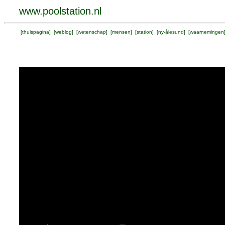
www.poolstation.nl
[
thuispagina
] [
weblog
] [
wetenschap
] [
mensen
] [
station
] [
ny-ålesund
] [
waarnemingen