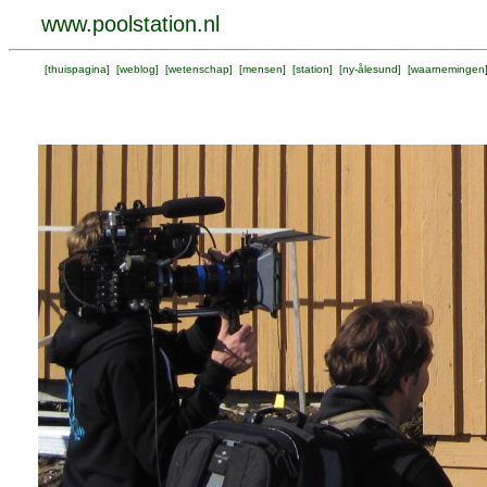
www.poolstation.nl
[
thuispagina
] [
weblog
] [
wetenschap
] [
mensen
] [
station
] [
ny-ålesund
] [
waarnemingen