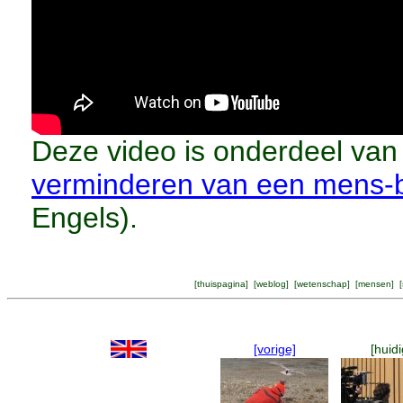
Deze video is onderdeel va
verminderen van een mens-be
Engels).
[
thuispagina
] [
weblog
] [
wetenschap
] [
mensen
] [
[vorige]
[huidi