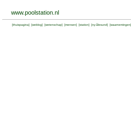
www.poolstation.nl
[
thuispagina
] [
weblog
] [
wetenschap
] [
mensen
] [
station
] [
ny-ålesund
] [
waarnemingen