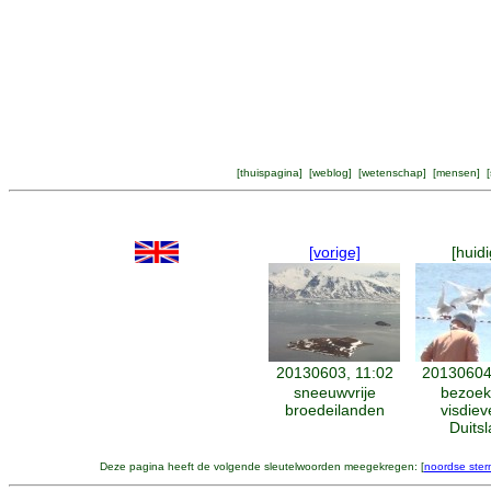
[
thuispagina
] [
weblog
] [
wetenschap
] [
mensen
] [
[vorige]
[huidi
20130603, 11:02
20130604
sneeuwvrije
bezoek
broedeilanden
visdiev
Duits
Deze pagina heeft de volgende sleutelwoorden meegekregen: [
noordse ster