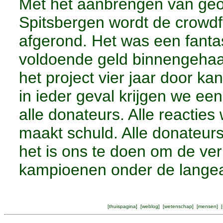
Met het aanbrengen van geo
Spitsbergen wordt de crowdf
afgerond. Het was een fanta
voldoende geld binnengehaa
het project vier jaar door k
in ieder geval krijgen we ee
alle donateurs. Alle reactie
maakt schuld. Alle donateur
het is ons te doen om de ve
kampioenen onder de langea
[
thuispagina
] [
weblog
] [
wetenschap
] [
mensen
] [