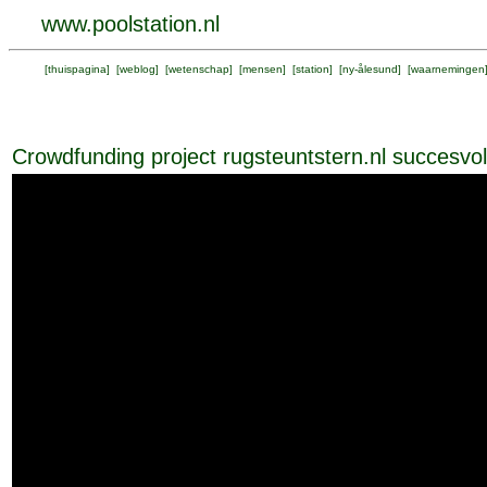
www.poolstation.nl
[
thuispagina
] [
weblog
] [
wetenschap
] [
mensen
] [
station
] [
ny-ålesund
] [
waarnemingen
Crowdfunding project rugsteuntstern.nl succesvol