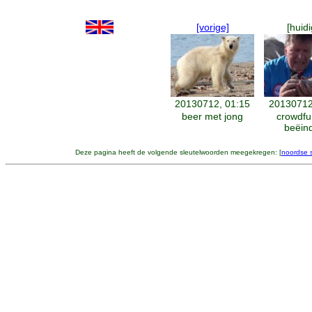
[vorige]
[huidi
20130712, 01:15
20130712
beer met jong
crowdfu
beëin
Deze pagina heeft de volgende sleutelwoorden meegekregen: [
noordse 