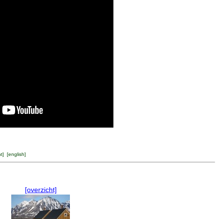
ht
] [
english
]
[overzicht]