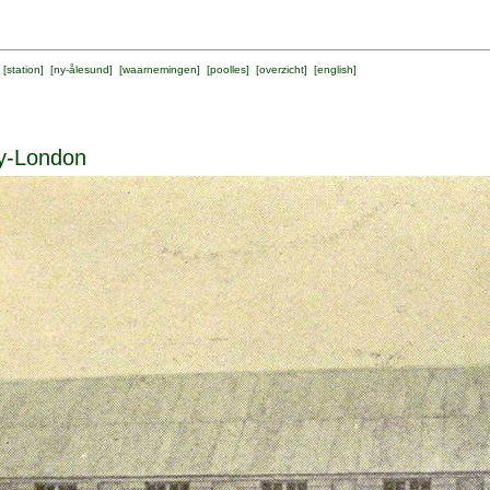
 [
station
] [
ny-ålesund
] [
waarnemingen
] [
poolles
] [
overzicht
] [
english
]
Ny-London