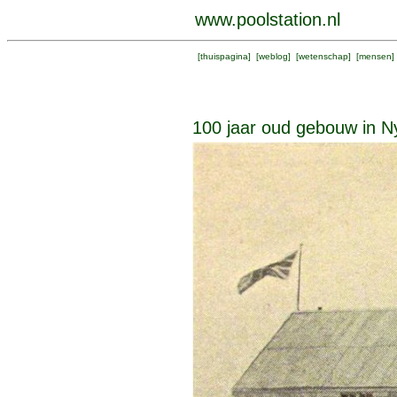
www.poolstation.nl
[
thuispagina
] [
weblog
] [
wetenschap
] [
mensen
]
100 jaar oud gebouw in 