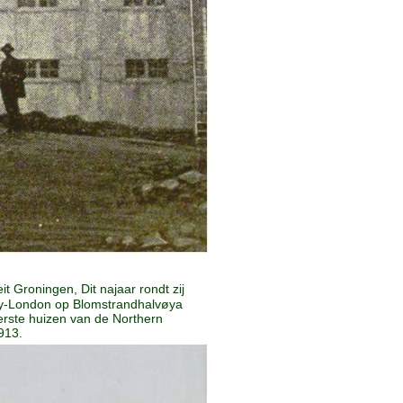
t Groningen, Dit najaar rondt zij
 Ny-London op Blomstrandhalvøya
erste huizen van de Northern
913.