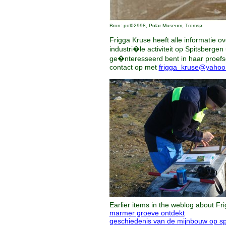
Bron: pol02998, Polar Museum, Tromsø.
Frigga Kruse heeft alle informatie ov
industri�le activiteit op Spitsbergen 
ge�nteresseerd bent in haar proefs
contact op met
frigga_kruse@yahoo
Earlier items in the weblog about Fri
marmer groeve ontdekt
geschiedenis van de mijnbouw op sp