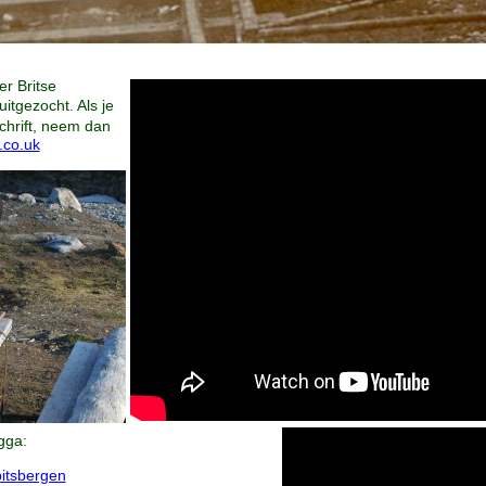
er Britse
uitgezocht. Als je
chrift, neem dan
.co.uk
gga:
itsbergen