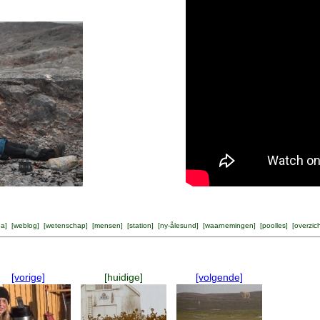
na
] [
weblog
] [
wetenschap
] [
mensen
] [
station
] [
ny-ålesund
] [
waarnemingen
] [
poolles
] [
overzic
[vorige]
[huidige]
[volgende]