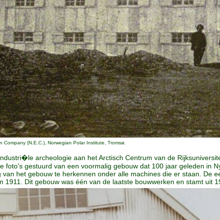
on Company (N.E.C.), Norwegian Polar Institute, Tromsø.
dustri�le archeologie aan het Arctisch Centrum van de Rijksuniversitei
wee foto's gestuurd van een voormalig gebouw dat 100 jaar geleden in
g van het gebouw te herkennen onder alle machines die er staan. De e
n 1911. Dit gebouw was één van de laatste bouwwerken en stamt uit 1