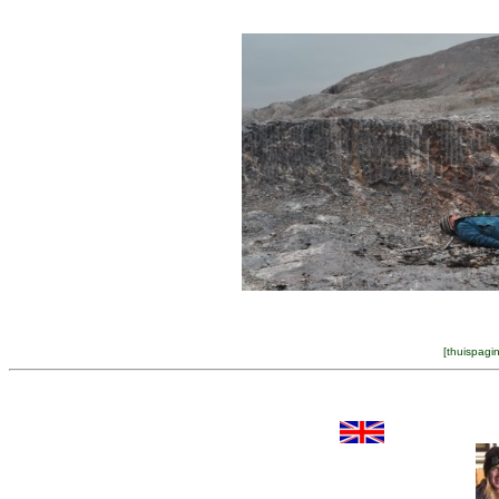
[
thuispagi