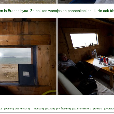
 in Brandalhytta. Ze bakken worstjes en pannenkoeken. Ik zie ook bier,
na
] [
weblog
] [
wetenschap
] [
mensen
] [
station
] [
ny-ålesund
] [
waarnemingen
] [
poolles
] [
overzic