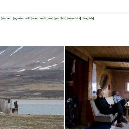
 [
station
] [
ny-ålesund
] [
waarnemingen
] [
poolles
] [
overzicht
] [
english
]