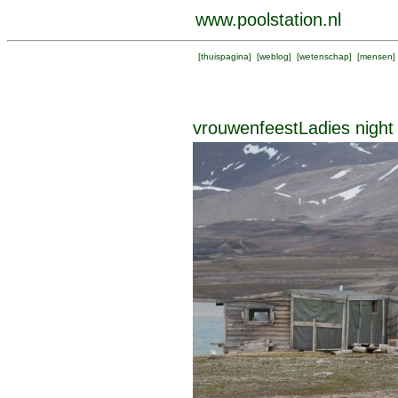
www.poolstation.nl
[
thuispagina
] [
weblog
] [
wetenschap
] [
mensen
]
vrouwenfeestLadies night