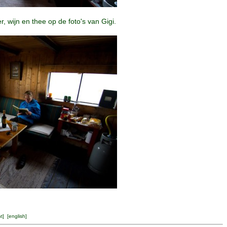
 wijn en thee op de foto's van Gigi.
ht
] [
english
]