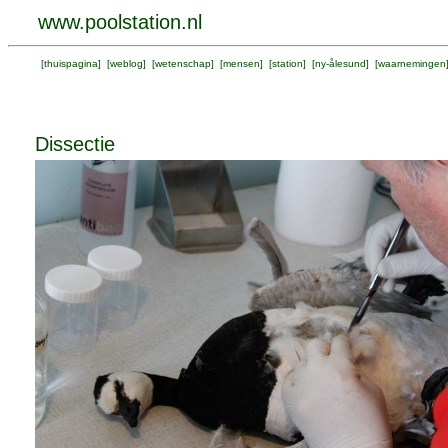
www.poolstation.nl
[
thuispagina
] [
weblog
] [
wetenschap
] [
mensen
] [
station
] [
ny-ålesund
] [
waarnemingen
Dissectie