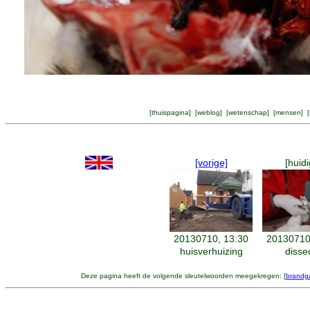
[
thuispagina
] [
weblog
] [
wetenschap
] [
mensen
] [
[vorige]
[huidi
20130710, 13:30
20130710
huisverhuizing
disse
Deze pagina heeft de volgende sleutelwoorden meegekregen: [
brandg