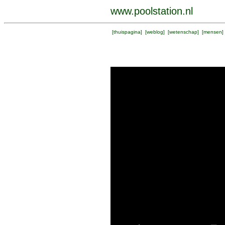
www.poolstation.nl
[
thuispagina
] [
weblog
] [
wetenschap
] [
mensen
]