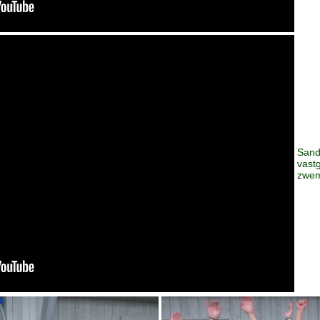
Sand
vastg
zwem