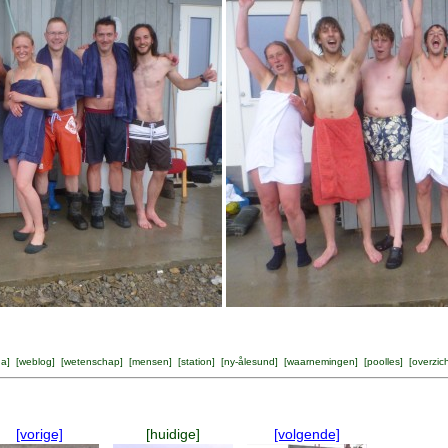
na
] [
weblog
] [
wetenschap
] [
mensen
] [
station
] [
ny-ålesund
] [
waarnemingen
] [
poolles
] [
overzic
[vorige]
[huidige]
[volgende]