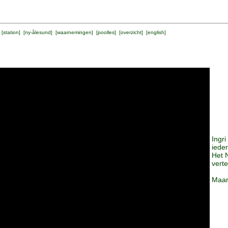
 [
station
] [
ny-ålesund
] [
waarnemingen
] [
poolles
] [
overzicht
] [
english
]
Ingr
iede
Het 
vert
Maar