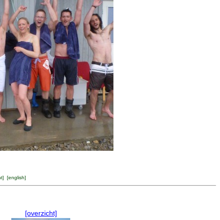
ht
] [
english
]
[overzicht]