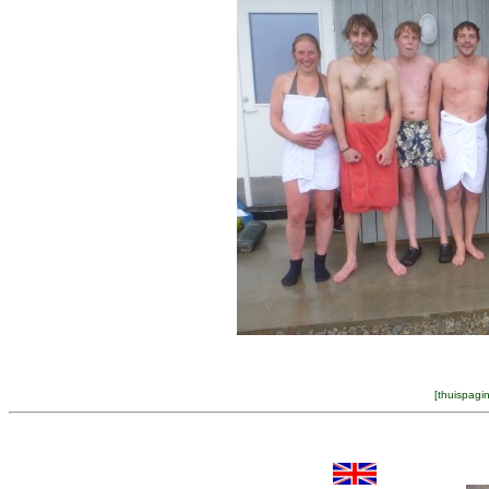
[
thuispagi