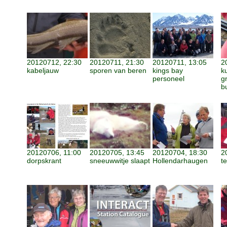
20120712, 22:30
20120711, 21:30
20120711, 13:05
2
kabeljauw
sporen van beren
kings bay
k
personeel
g
b
20120706, 11:00
20120705, 13:45
20120704, 18:30
2
dorpskrant
sneeuwwitje slaapt
Hollendarhaugen
t