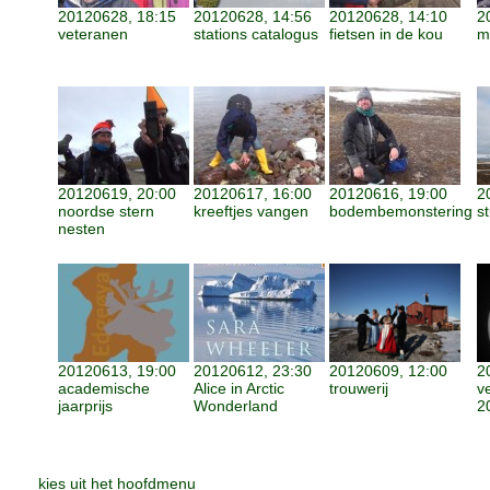
20120628, 18:15
20120628, 14:56
20120628, 14:10
2
veteranen
stations catalogus
fietsen in de kou
me
20120619, 20:00
20120617, 16:00
20120616, 19:00
2
noordse stern
kreeftjes vangen
bodembemonstering
st
nesten
20120613, 19:00
20120612, 23:30
20120609, 12:00
2
academische
Alice in Arctic
trouwerij
v
jaarprijs
Wonderland
2
kies uit het hoofdmenu