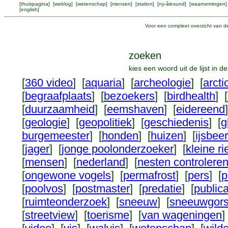
[
thuispagina
] [
weblog
] [
wetenschap
] [
mensen
] [
station
] [
ny-ålesund
] [
waarnemingen
]
[
english
]
Voor een compleet overzicht van de
zoeken
kies een woord uit de lijst in 
[
360 video
] [
aquaria
] [
archeologie
] [
arcti
[
begraafplaats
] [
bezoekers
] [
birdhealth
] [
[
duurzaamheid
] [
eemshaven
] [
eidereend
[
geologie
] [
geopolitiek
] [
geschiedenis
] [
g
burgemeester
] [
honden
] [
huizen
] [
ijsbeer
[
jager
] [
jonge poolonderzoeker
] [
kleine r
[
mensen
] [
nederland
] [
nesten controlere
[
ongewone vogels
] [
permafrost
] [
pers
] [
p
[
poolvos
] [
postmaster
] [
predatie
] [
publica
[
ruimteonderzoek
] [
sneeuw
] [
sneeuwgor
[
streetview
] [
toerisme
] [
van wageningen
]