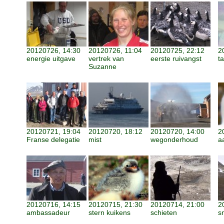
20120726, 14:30
20120726, 11:04
20120725, 22:12
2
energie uitgave
vertrek van
eerste ruivangst
t
Suzanne
20120721, 19:04
20120720, 18:12
20120720, 14:00
2
Franse delegatie
mist
wegonderhoud
a
20120716, 14:15
20120715, 21:30
20120714, 21:00
2
ambassadeur
stern kuikens
schieten
s