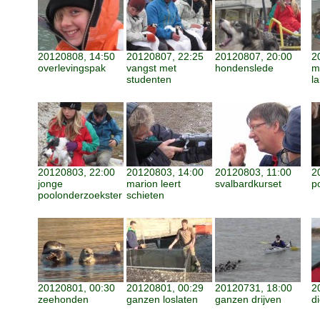
20120808, 14:50
20120807, 22:25
20120807, 20:00
2
overlevingspak
vangst met
hondenslede
m
studenten
l
20120803, 22:00
20120803, 14:00
20120803, 11:00
2
jonge
marion leert
svalbardkurset
p
poolonderzoekster
schieten
20120801, 00:30
20120801, 00:29
20120731, 18:00
2
zeehonden
ganzen loslaten
ganzen drijven
d