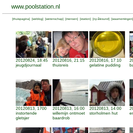
www.poolstation.nl
[
thuispagina
] [
weblog
] [
wetenschap
] [
mensen
] [
station
] [
ny-ålesund
] [
waarnemingen
20120824, 18:45
20120816, 21:15
20120816, 17:10
2
jeugdjournaal
thuisreis
gelatine pudding
b
20120813, 1700
20120813, 16:00
20120813, 14:00
2
instortende
willemijn ontmoet
storholmen hut
e
gletsjer
baardrob