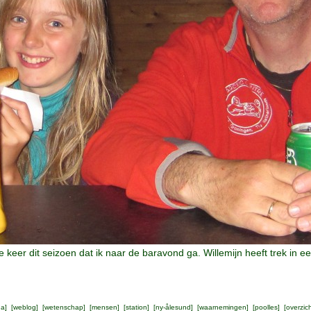
e keer dit seizoen dat ik naar de baravond ga. Willemijn heeft trek in
na
] [
weblog
] [
wetenschap
] [
mensen
] [
station
] [
ny-ålesund
] [
waarnemingen
] [
poolles
] [
overzic