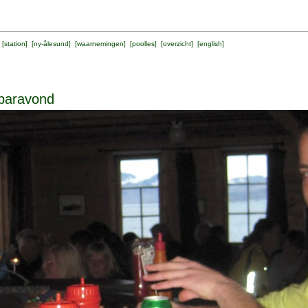
 [
station
] [
ny-ålesund
] [
waarnemingen
] [
poolles
] [
overzicht
] [
english
]
baravond