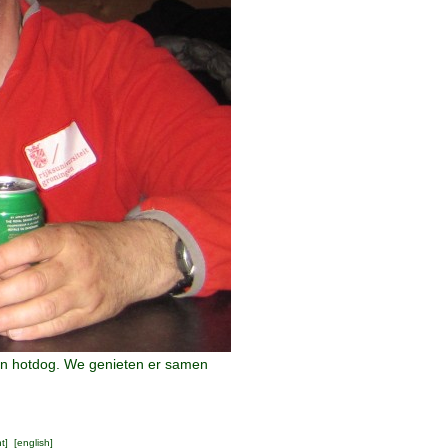
 een hotdog. We genieten er samen
ht
] [
english
]