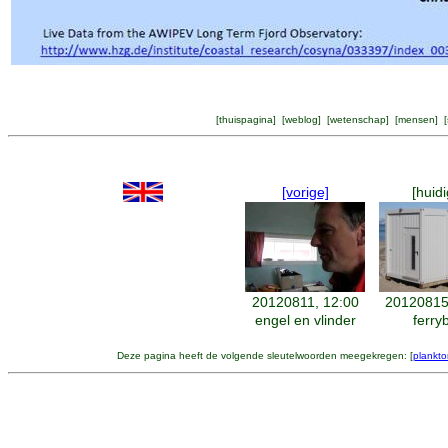
[
thuispagina
] [
weblog
] [
wetenschap
] [
mensen
] [
[vorige]
[huidi
20120811, 12:00
20120815
engel en vlinder
ferry
Deze pagina heeft de volgende sleutelwoorden meegekregen: [
plankto