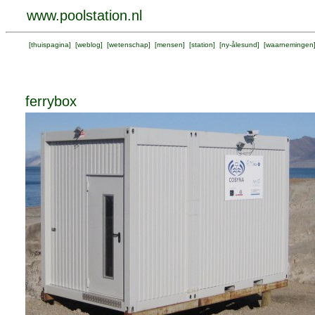
www.poolstation.nl
[
thuispagina
] [
weblog
] [
wetenschap
] [
mensen
] [
station
] [
ny-ålesund
] [
waarnemingen
ferrybox