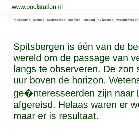
www.poolstation.nl
[
thuispagina
] [
weblog
] [
wetenschap
] [
mensen
] [
station
] [
ny-ålesund
] [
waarnemingen
Spitsbergen is één van de be
wereld om de passage van v
langs te observeren. De zon s
uur boven de horizon. Weten
ge�nteresseerden zijn naar
afgereisd. Helaas waren er w
maar er is resultaat.