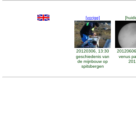
[vorige]
[huidi
20120306, 13:30
20120606
geschiedenis van
venus p
de mijnbouw op
201
spitsbergen