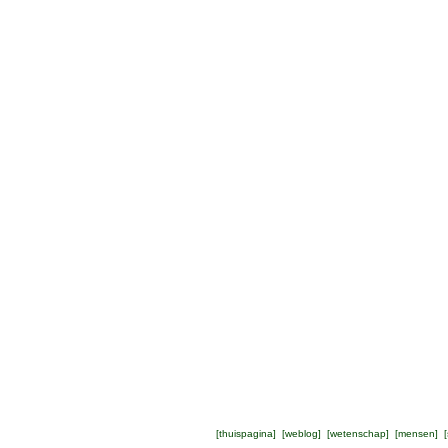
[
thuispagina
] [
weblog
] [
wetenschap
] [
mensen
] [