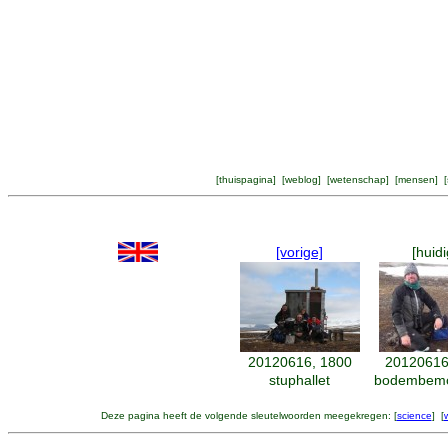
[
thuispagina
] [
weblog
] [
wetenschap
] [
mensen
] [
[vorige]
[huidi
20120616, 1800
20120616
stuphallet
bodembemo
Deze pagina heeft de volgende sleutelwoorden meegekregen: [
science
] [