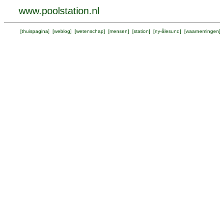
www.poolstation.nl
[
thuispagina
] [
weblog
] [
wetenschap
] [
mensen
] [
station
] [
ny-ålesund
] [
waarnemingen