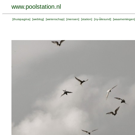
www.poolstation.nl
[
thuispagina
] [
weblog
] [
wetenschap
] [
mensen
] [
station
] [
ny-ålesund
] [
waarnemingen