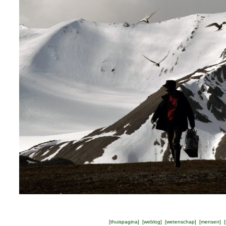
[
thuispagina
] [
weblog
] [
wetenschap
] [
mensen
] [