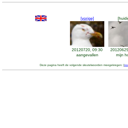
[vorige]
[huidi
20120720, 09:30
20120629
aangevallen
mijn h
Deze pagina heeft de volgende sleutelwoorden meegekregen: [
no