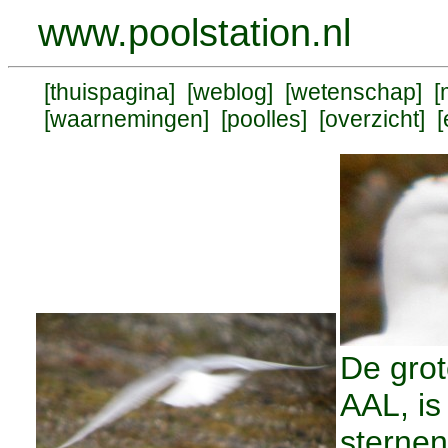
www.poolstation.nl
[
thuispagina
] [
weblog
] [
wetenschap
] [
[
waarnemingen
] [
poolles
] [
overzicht
] [
De grot
AAL, is
sternen