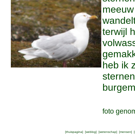
meeuw i
wandelt
terwijl
volwass
gemakke
heb ik 
sternen
burgem
foto geno
[
thuispagina
] [
weblog
] [
wetenschap
] [
mensen
] [