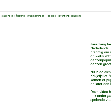
 [
station
] [
ny-ålesund
] [
waarnemingen
] [
poolles
] [
overzicht
] [
english
]
Jarenlang h
Nederlands P
prachtig om 
gruwelijk wa
ganzenpopula
ganzen groot
Nu is de dich
Krikjefjelle
komen er pup
en later een 
Deze video h
ook onder
po
spelende vo