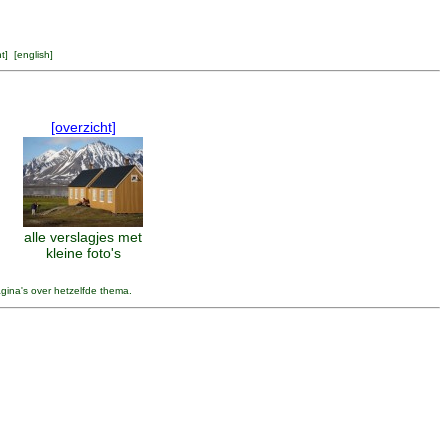
ht
] [
english
]
[overzicht]
alle verslagjes met
kleine foto's
agina's over hetzelfde thema.