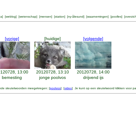
na
] [
weblog
] [
wetenschap
] [
mensen
] [
station
] [
ny-ålesund
] [
waarnemingen
] [
poolles
] [
overzic
[vorige]
[huidige]
[volgende]
120728, 13:00
20120728, 13:10
20120728, 14:00
bemesting
jonge poolvos
drijvend ijs
nde sleutelwoorden meegekregen: [
poolvos
] [
video
] Je kunt op een sleutelwoord klikken voor p