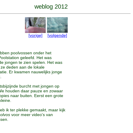
weblog 2012
[vorige]
[volgende]
ebben poolvossen onder het
oolstation geleefd. Het was
de jongen te zien spelen. Het was
t ze deden aan de lokale
tie. Er kwamen nauwelijks jonge
.
tsbijzijnde burcht met jongen op
t. We houden daar pauze en zowaar
pies naar buiten. Eerst een grote
kleine.
eb ik ter plekke gemaakt, maar kijk
olvos
voor meer video's van
ssen.