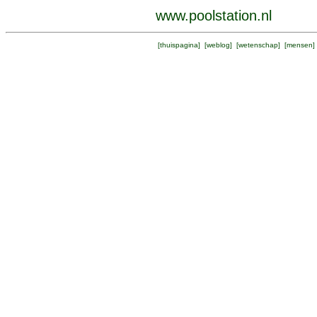
www.poolstation.nl
[
thuispagina
] [
weblog
] [
wetenschap
] [
mensen
]