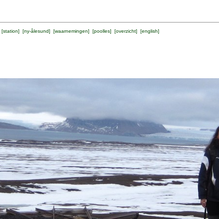
 [
station
] [
ny-ålesund
] [
waarnemingen
] [
poolles
] [
overzicht
] [
english
]