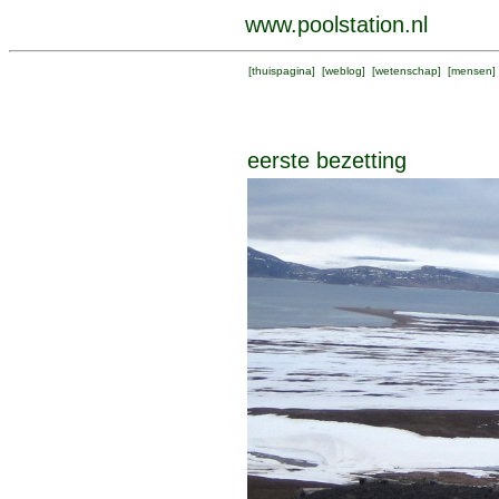
www.poolstation.nl
[
thuispagina
] [
weblog
] [
wetenschap
] [
mensen
]
eerste bezetting