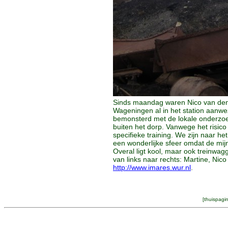
Sinds maandag waren Nico van den 
Wageningen al in het station aanw
bemonsterd met de lokale onderzoe
buiten het dorp. Vanwege het risic
specifieke training. We zijn naar h
een wonderlijke sfeer omdat de mij
Overal ligt kool, maar ook treinwagg
van links naar rechts: Martine, Ni
http://www.imares.wur.nl
.
[
thuispagi