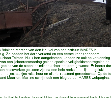
Brink en Martine van den Heuvel van het instituut IMARES in
ezig. Ze hadden het dorp verkend en een eerste keer zeebodem
ksboot Teisten. Nu ik ben aangekomen, konden ze ook op verkenning
o van een ijsbeerontmoeting gelden speciale veiligheidsmaatregelen en
et gebied van de steenkoolmijnen achter het dorp geweest. Er heerst da
nen halsoverkop gesloten zijn na een hele reeks dodelijke ongelukken.
onnetjes, stukjes rails, hout en allerlei roestend gereedschap. Op de f
co and Maarten. Martine schrijft ook een blog op de IMARES webpagina:
na
] [
weblog
] [
wetenschap
] [
mensen
] [
station
] [
ny-ålesund
] [
waarnemingen
] [
poolles
] [
overzic