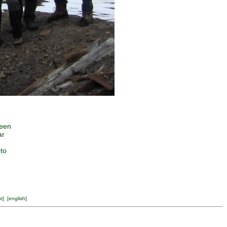
 een
ar
oto
ht
] [
english
]