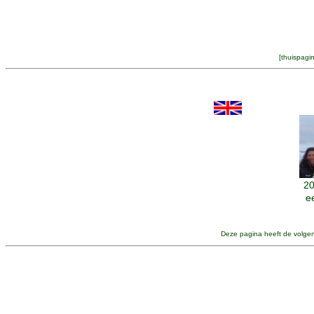
[
thuispagi
20
e
Deze pagina heeft de volge