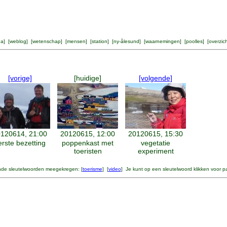
na
] [
weblog
] [
wetenschap
] [
mensen
] [
station
] [
ny-ålesund
] [
waarnemingen
] [
poolles
] [
overzic
[vorige]
[huidige]
[volgende]
120614, 21:00
20120615, 12:00
20120615, 15:30
erste bezetting
poppenkast met
vegetatie
toeristen
experiment
nde sleutelwoorden meegekregen: [
toerisme
] [
video
] Je kunt op een sleutelwoord klikken voor p