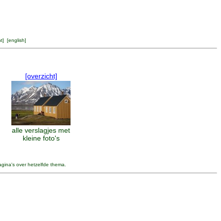
ht
] [
english
]
[overzicht]
alle verslagjes met
kleine foto's
agina's over hetzelfde thema.