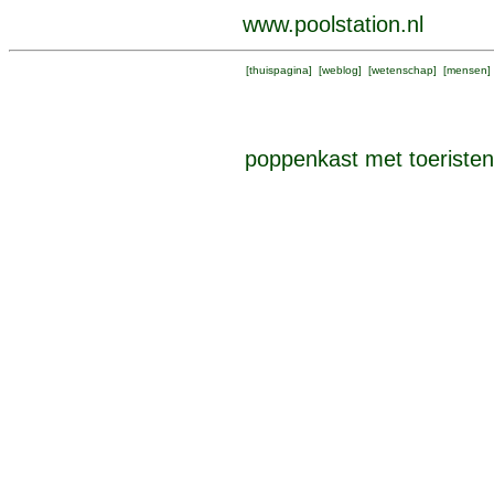
www.poolstation.nl
[
thuispagina
] [
weblog
] [
wetenschap
] [
mensen
]
poppenkast met toeristen