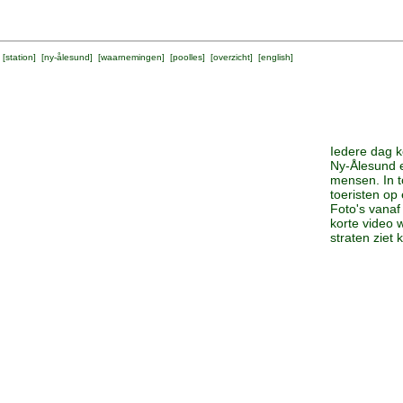
 [
station
] [
ny-ålesund
] [
waarnemingen
] [
poolles
] [
overzicht
] [
english
]
Iedere dag k
Ny-Ålesund en
mensen. In 
toeristen op
Foto's vanaf
korte video
straten ziet 