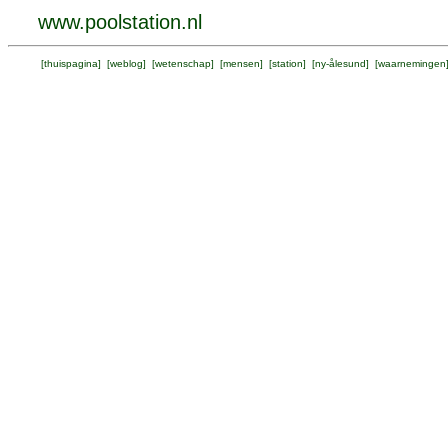
www.poolstation.nl
[
thuispagina
] [
weblog
] [
wetenschap
] [
mensen
] [
station
] [
ny-ålesund
] [
waarnemingen