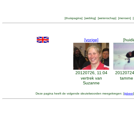
[
thuispagina
] [
weblog
] [
wetenschap
] [
mensen
] [
[vorige]
[huidi
20120726, 11:04
20120724
vertrek van
tamme 
Suzanne
Deze pagina heeft de volgende sleutelwoorden meegekregen: [
ijsbeer