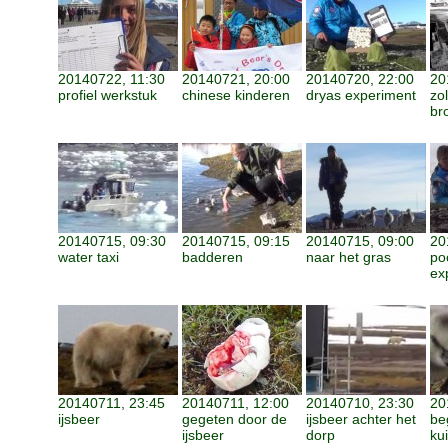
20140722, 11:30
20140721, 20:00
20140720, 22:00
20
profiel werkstuk
chinese kinderen
dryas experiment
zo
br
20140715, 09:30
20140715, 09:15
20140715, 09:00
20
water taxi
badderen
naar het gras
po
ex
20140711, 23:45
20140711, 12:00
20140710, 23:30
20
ijsbeer
gegeten door de
ijsbeer achter het
be
ijsbeer
dorp
ku