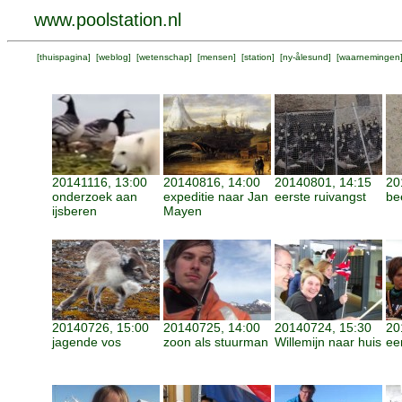
www.poolstation.nl
[
thuispagina
] [
weblog
] [
wetenschap
] [
mensen
] [
station
] [
ny-ålesund
] [
waarnemingen
20141116, 13:00
20140816, 14:00
20140801, 14:15
20
onderzoek aan
expeditie naar Jan
eerste ruivangst
be
ijsberen
Mayen
20140726, 15:00
20140725, 14:00
20140724, 15:30
20
jagende vos
zoon als stuurman
Willemijn naar huis
ee