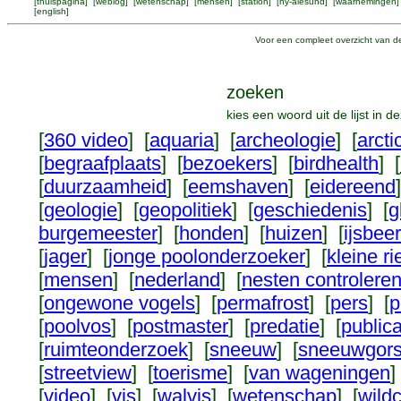
[
thuispagina
] [
weblog
] [
wetenschap
] [
mensen
] [
station
] [
ny-ålesund
] [
waarnemingen
]
[
english
]
Voor een compleet overzicht van de
zoeken
kies een woord uit de lijst in 
[
360 video
] [
aquaria
] [
archeologie
] [
arcti
[
begraafplaats
] [
bezoekers
] [
birdhealth
] [
[
duurzaamheid
] [
eemshaven
] [
eidereend
[
geologie
] [
geopolitiek
] [
geschiedenis
] [
g
burgemeester
] [
honden
] [
huizen
] [
ijsbeer
[
jager
] [
jonge poolonderzoeker
] [
kleine r
[
mensen
] [
nederland
] [
nesten controlere
[
ongewone vogels
] [
permafrost
] [
pers
] [
p
[
poolvos
] [
postmaster
] [
predatie
] [
publica
[
ruimteonderzoek
] [
sneeuw
] [
sneeuwgor
[
streetview
] [
toerisme
] [
van wageningen
]
[
video
] [
vis
] [
walvis
] [
wetenschap
] [
wild