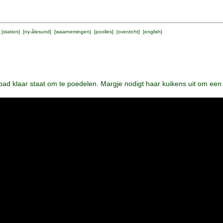
 [
station
] [
ny-ålesund
] [
waarnemingen
] [
poolles
] [
overzicht
] [
english
]
ad klaar staat om te poedelen. Margje nodigt haar kuikens uit om een