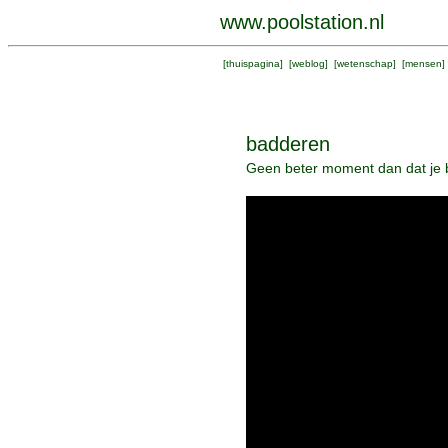
www.poolstation.nl
[
thuispagina
] [
weblog
] [
wetenschap
] [
mensen
]
badderen
Geen beter moment dan dat je b