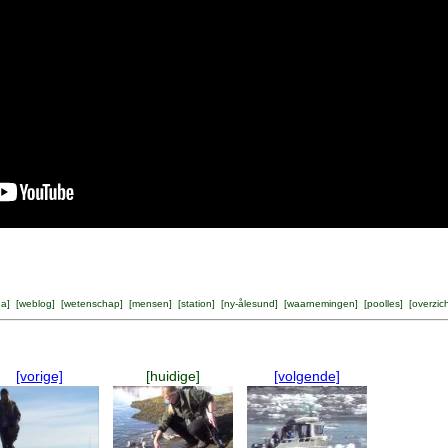
na
] [
weblog
] [
wetenschap
] [
mensen
] [
station
] [
ny-ålesund
] [
waarnemingen
] [
poolles
] [
overzic
[vorige]
[huidige]
[volgende]