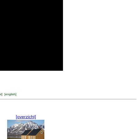
ht
] [
english
]
[overzicht]