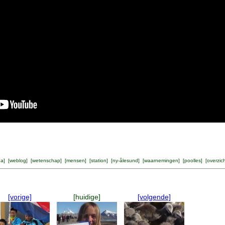
na
] [
weblog
] [
wetenschap
] [
mensen
] [
station
] [
ny-ålesund
] [
waarnemingen
] [
poolles
] [
overzic
[vorige]
[huidige]
[volgende]