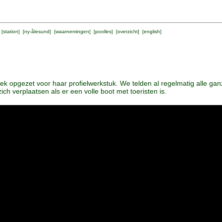
 [
station
] [
ny-ålesund
] [
waarnemingen
] [
poolles
] [
overzicht
] [
english
]
ek opgezet voor haar profielwerkstuk. We telden al regelmatig alle ganz
ich verplaatsen als er een volle boot met toeristen is.