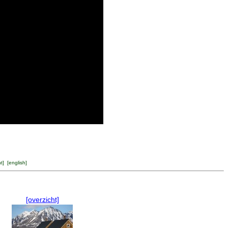
ht
] [
english
]
[overzicht]