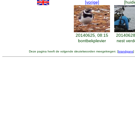
[vorige]
[huidi
20140625, 08:15
20140628
bontbekplevier
nest verd
Deze pagina heeft de volgende sleutelwoorden meegekregen: [
brandgans
]