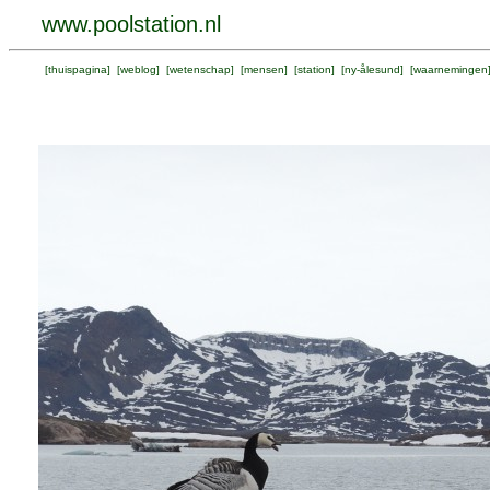
www.poolstation.nl
[
thuispagina
] [
weblog
] [
wetenschap
] [
mensen
] [
station
] [
ny-ålesund
] [
waarnemingen