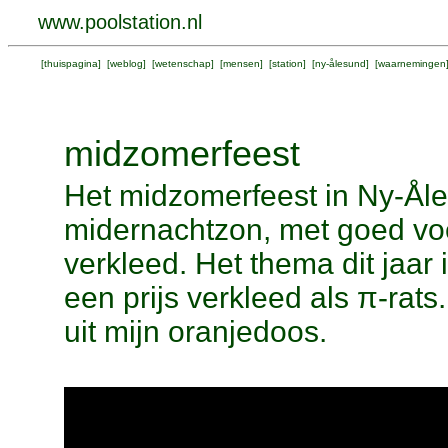
www.poolstation.nl
[
thuispagina
] [
weblog
] [
wetenschap
] [
mensen
] [
station
] [
ny-ålesund
] [
waarnemingen
midzomerfeest
Het midzomerfeest in Ny-Åles
midernachtzon, met goed vo
verkleed. Het thema dit jaar 
een prijs verkleed als π-rats.
uit mijn oranjedoos.