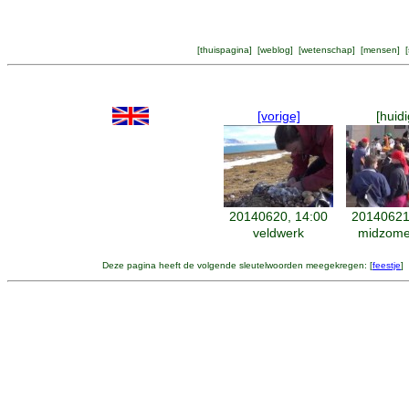
[
thuispagina
] [
weblog
] [
wetenschap
] [
mensen
] [
[vorige]
[huidi
20140620, 14:00
20140621
veldwerk
midzome
Deze pagina heeft de volgende sleutelwoorden meegekregen: [
feestje
] 