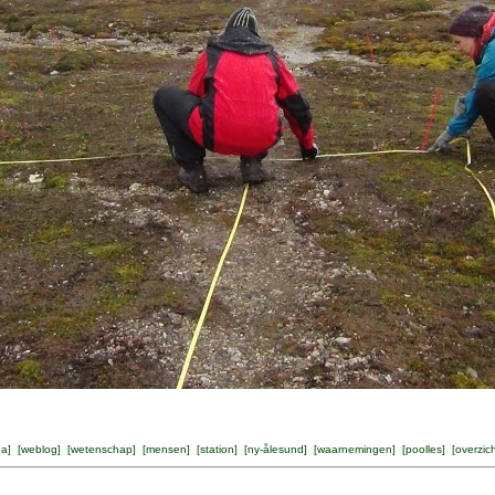
na
] [
weblog
] [
wetenschap
] [
mensen
] [
station
] [
ny-ålesund
] [
waarnemingen
] [
poolles
] [
overzic