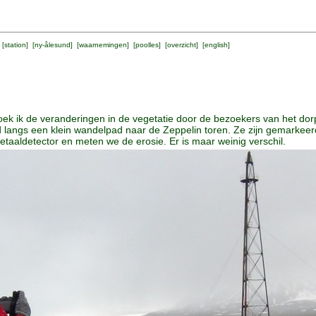
 [
station
] [
ny-ålesund
] [
waarnemingen
] [
poolles
] [
overzicht
] [
english
]
ik de veranderingen in de vegetatie door de bezoekers van het dorp.
langs een klein wandelpad naar de Zeppelin toren. Ze zijn gemarkeer
aaldetector en meten we de erosie. Er is maar weinig verschil.