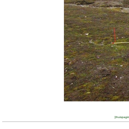
[
thuispagi