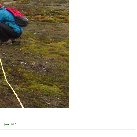
ht
] [
english
]