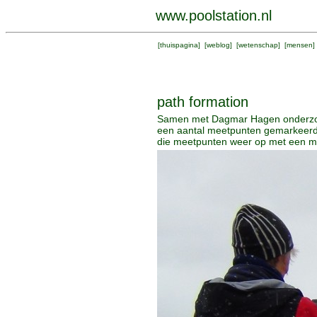
www.poolstation.nl
[
thuispagina
] [
weblog
] [
wetenschap
] [
mensen
]
path formation
Samen met Dagmar Hagen onderzoek 
een aantal meetpunten gemarkeerd 
die meetpunten weer op met een met