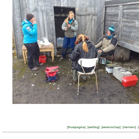
[
thuispagina
] [
weblog
] [
wetenschap
] [
mensen
] [