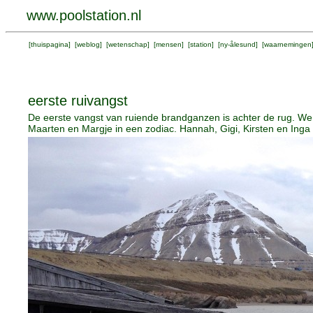
www.poolstation.nl
[
thuispagina
] [
weblog
] [
wetenschap
] [
mensen
] [
station
] [
ny-ålesund
] [
waarnemingen
eerste ruivangst
De eerste vangst van ruiende brandganzen is achter de rug. W
Maarten en Margje in een zodiac. Hannah, Gigi, Kirsten en Inga 