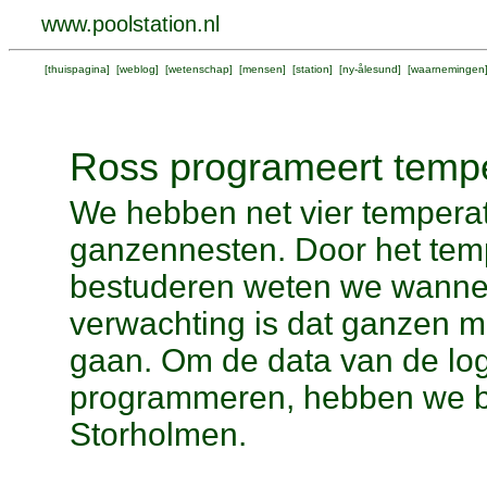
www.poolstation.nl
[
thuispagina
] [
weblog
] [
wetenschap
] [
mensen
] [
station
] [
ny-ålesund
] [
waarnemingen
Ross programeert tempe
We hebben net vier temperat
ganzennesten. Door het tempe
bestuderen weten we wannee
verwachting is dat ganzen me
gaan. Om de data van de log
programmeren, hebben we be
Storholmen.