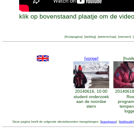
klik op bovenstaand plaatje om de video
[
thuispagina
] [
weblog
] [
wetenschap
] [
mensen
] [
[vorige]
[huidi
20140616, 10:00
20140618
student onderzoek
Ros
aan de noordse
program
stern
temper
logg
Deze pagina heeft de volgende sleutelwoorden meegekregen: [
brandgans
] [
birdhealth