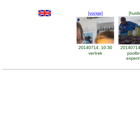
[vorige]
[huidi
20140714, 10:30
20140714
vertrek
poolb
experi