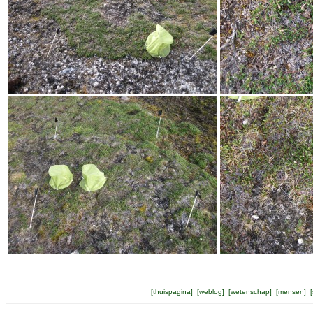
[
thuispagina
] [
weblog
] [
wetenschap
] [
mensen
] [