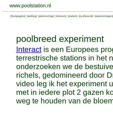
www.poolstation.nl
[
thuispagina
] [
weblog
] [
wetenschap
] [
mensen
] [
station
] [
ny-ålesund
] [
waarnemingen
poolbreed experiment
Interact
is een Europees pr
terrestrische stations in he
onderzoeken we de bestuiver
richels, gedomineerd door D
video leg ik het experiment u
met in iedere plot 2 gazen k
weg te houden van de bloe