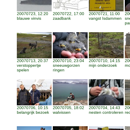
20070723, 12:20
20070722, 17:00
20070721, 11:00
20
blauwe vinvis
zaadbank
vangst Isdammen
sn
pa
20070713, 20:37
20070710, 23:04
20070710, 14:15
20
verstoppertje
sneeuwgorzen
mijn onderzoek
mo
spelen
ringen
20070706, 10:15
20070705, 18:02
20070704, 14:43
20
belangrijk bezoek
walvissen
nesten controleren
re