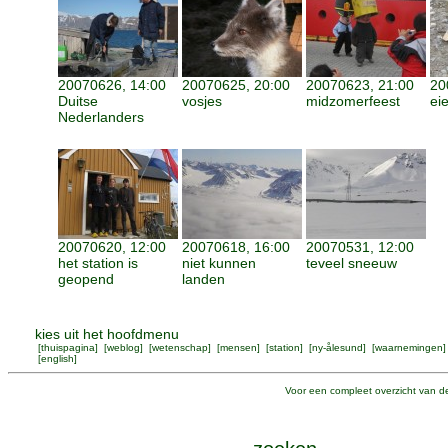
20070626, 14:00
20070625, 20:00
20070623, 21:00
20
Duitse
vosjes
midzomerfeest
ei
Nederlanders
20070620, 12:00
20070618, 16:00
20070531, 12:00
het station is
niet kunnen
teveel sneeuw
geopend
landen
kies uit het hoofdmenu
[
thuispagina
] [
weblog
] [
wetenschap
] [
mensen
] [
station
] [
ny-ålesund
] [
waarnemingen
]
[
english
]
Voor een compleet overzicht van de