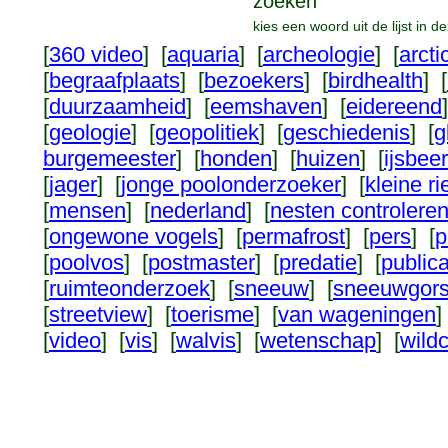
zoeken
kies een woord uit de lijst in 
[
360 video
] [
aquaria
] [
archeologie
] [
arcti
[
begraafplaats
] [
bezoekers
] [
birdhealth
] [
[
duurzaamheid
] [
eemshaven
] [
eidereend
[
geologie
] [
geopolitiek
] [
geschiedenis
] [
g
burgemeester
] [
honden
] [
huizen
] [
ijsbeer
[
jager
] [
jonge poolonderzoeker
] [
kleine r
[
mensen
] [
nederland
] [
nesten controlere
[
ongewone vogels
] [
permafrost
] [
pers
] [
p
[
poolvos
] [
postmaster
] [
predatie
] [
publica
[
ruimteonderzoek
] [
sneeuw
] [
sneeuwgor
[
streetview
] [
toerisme
] [
van wageningen
]
[
video
] [
vis
] [
walvis
] [
wetenschap
] [
wild