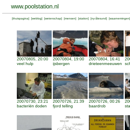
www.poolstation.nl
[
thuispagina
] [
weblog
] [
wetenschap
] [
mensen
] [
station
] [
ny-ålesund
] [
waarnemingen
20070805, 20:00
20070804, 19:00
20070804, 16:41
20
veel hulp
ijsbergen
drieteenmeeuwen
sc
20070730, 23:21
20070726, 21:39
20070726, 00:26
20
bacteriën doden
fjord telling
baardrob
st