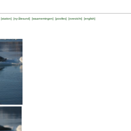
 [
station
] [
ny-ålesund
] [
waarnemingen
] [
poolles
] [
overzicht
] [
english
]