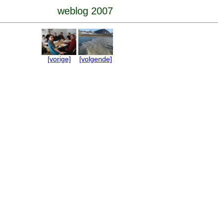
weblog 2007
[vorige]
[volgende]