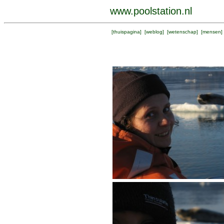
www.poolstation.nl
[
thuispagina
] [
weblog
] [
wetenschap
] [
mensen
]