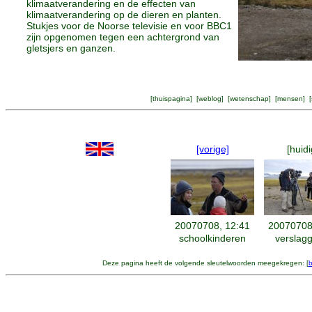
klimaatverandering en de effecten van
klimaatverandering op de dieren en planten.
Stukjes voor de Noorse televisie en voor BBC1
zijn opgenomen tegen een achtergrond van
gletsjers en ganzen.
[
thuispagina
] [
weblog
] [
wetenschap
] [
mensen
] [
[vorige]
[huidi
20070708, 12:41
20070708
schoolkinderen
verslag
Deze pagina heeft de volgende sleutelwoorden meegekregen: [
b