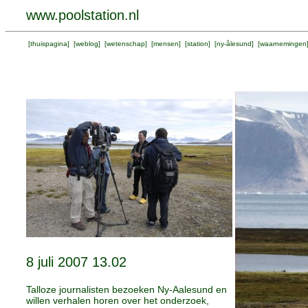
www.poolstation.nl
[
thuispagina
] [
weblog
] [
wetenschap
] [
mensen
] [
station
] [
ny-ålesund
] [
waarnemingen
8 juli 2007 13.02
Talloze journalisten bezoeken Ny-Aalesund en
willen verhalen horen over het onderzoek,