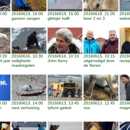
0:00
20160619, 16:00
20160619, 15:00
20160618, 21:00
20160
n
ganzen vangen
gletsjer kalft
beer 2 en 3
walvi
0:20
20160616, 10:30
20160616, 10:10
20160615, 10:15
20160
t jaar
veiligheids
John Kerry
uitgenodigd door
recep
maatregelen
de Noren
6:00
20160613, 14:00
20160613, 13:45
20160613, 12:45
20160
m
nest verhuizing
tyfoon getest
vos
magn