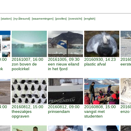
 [
station
] [
ny-ålesund
] [
waarnemingen
] [
poolles
] [
overzicht
] [
english
]
0:00
20161007, 16:00
20161005, 09:30
20160930, 14:23
20160
zon boven de
een nieuw eiland
plastic afval
eerst
ek
poolcirkel
in het fjord
4:00
20160812, 15:00
20160812, 09:00
20160808, 15:00
20160
theezakjes
prinsendam
vangst met
enzo 
opgraven
studenten