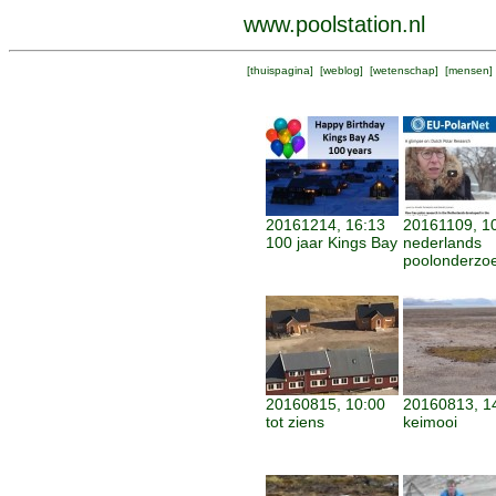
www.poolstation.nl
[
thuispagina
] [
weblog
] [
wetenschap
] [
mensen
]
20161214, 16:13
20161109, 1
100 jaar Kings Bay
nederlands
poolonderzo
20160815, 10:00
20160813, 1
tot ziens
keimooi