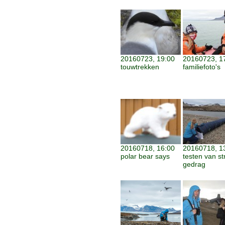
20160723, 19:00
20160723, 1
touwtrekken
familiefoto's
20160718, 16:00
20160718, 1
polar bear says
testen van st
gedrag