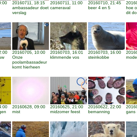
0:00
20160711, 18:15
20160711, 11:00
20160710, 21:45
20160
ambassadeur doet
cameraval
beer 4 en 5
hoe ov
verslag
dit do
2:00
20160705, 10:00
20160703, 16:01
20160703, 16:00
20160
uw
Onze
klimmende vos
steinkobbe
moder
poolambassadeur
komt hierheen
4:00
20160628, 09:00
20160625, 21:00
20160622, 22:00
20160
gen
mist
midzomer feest
bemanning
gans 