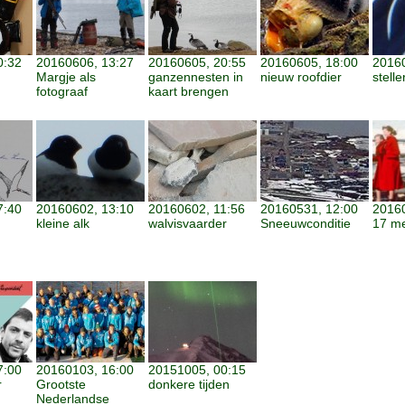
0:32
20160606, 13:27
20160605, 20:55
20160605, 18:00
20160
Margje als
ganzennesten in
nieuw roofdier
stell
fotograaf
kaart brengen
7:40
20160602, 13:10
20160602, 11:56
20160531, 12:00
20160
kleine alk
walvisvaarder
Sneeuwconditie
17 me
7:00
20160103, 16:00
20151005, 00:15
r
Grootste
donkere tijden
Nederlandse