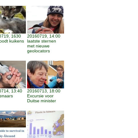
0719, 1630
20160719, 14:00
oodt kuikens
laatste sternen
met nieuwe
geolocators
714, 13:40
20160713, 18:00
enaars
Excursie voor
Duitse minister