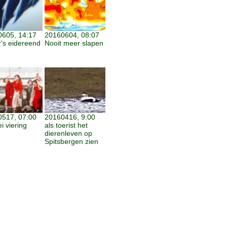
605, 14:17
20160604, 08:07
er's eidereend
Nooit meer slapen
517, 07:00
20160416, 9:00
i viering
als toerist het
dierenleven op
Spitsbergen zien