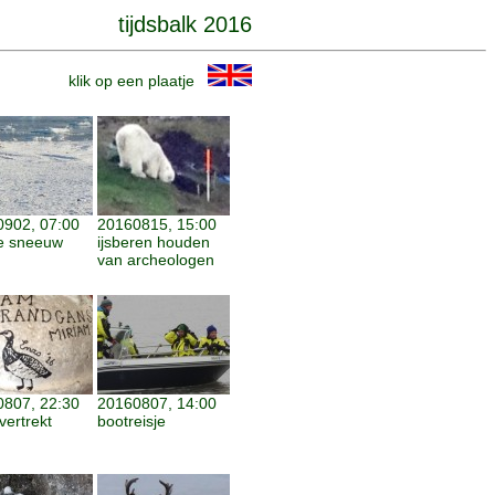
tijdsbalk 2016
klik op een plaatje
902, 07:00
20160815, 15:00
e sneeuw
ijsberen houden
van archeologen
807, 22:30
20160807, 14:00
vertrekt
bootreisje