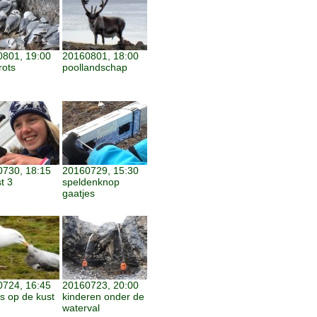
801, 19:00
20160801, 18:00
rots
poollandschap
730, 18:15
20160729, 15:30
t 3
speldenknop
gaatjes
724, 16:45
20160723, 20:00
s op de kust
kinderen onder de
waterval