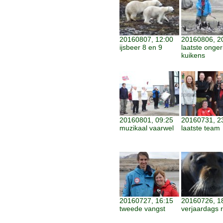
20160807, 12:00
20160806, 2
ijsbeer 8 en 9
laatste onge
kuikens
20160801, 09:25
20160731, 2
muzikaal vaarwel
laatste team
20160727, 16:15
20160726, 1
tweede vangst
verjaardags r