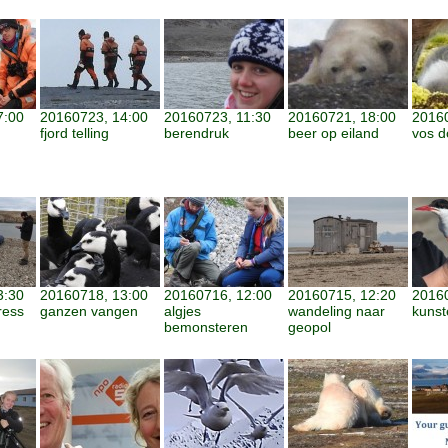
7:00
20160723, 14:00
20160723, 11:30
20160721, 18:00
2016
fjord telling
berendruk
beer op eiland
vos d
3:30
20160718, 13:00
20160716, 12:00
20160715, 12:20
20160
ress
ganzen vangen
algjes
wandeling naar
kunst
bemonsteren
geopol