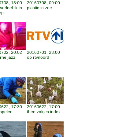
708, 13:00
20160708, 09:00
erleef ik in
plastic in zee
rp
702, 20:02
20160701, 23:00
ne jazz
op rtvnoord
622, 17:30
20160622, 17:00
spelen
thee zakjes index