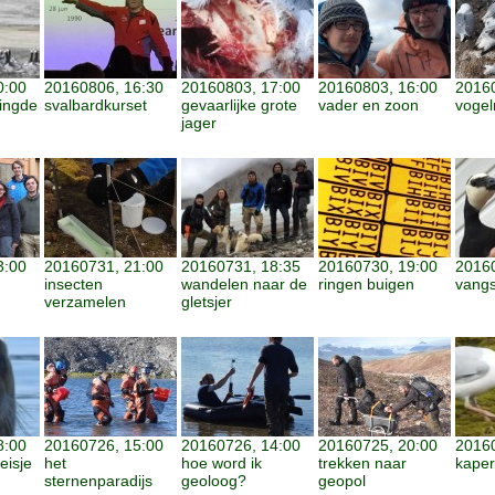
0:00
20160806, 16:30
20160803, 17:00
20160803, 16:00
20160
ringde
svalbardkurset
gevaarlijke grote
vader en zoon
vogel
jager
3:00
20160731, 21:00
20160731, 18:35
20160730, 19:00
20160
insecten
wandelen naar de
ringen buigen
vangs
verzamelen
gletsjer
8:00
20160726, 15:00
20160726, 14:00
20160725, 20:00
20160
eisje
het
hoe word ik
trekken naar
kaper
sternenparadijs
geoloog?
geopol