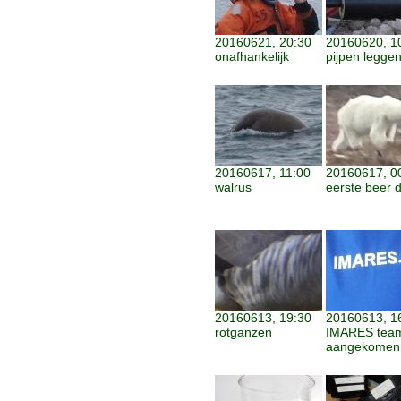
20160621, 20:30
20160620, 1
onafhankelijk
pijpen legge
20160617, 11:00
20160617, 0
walrus
eerste beer di
20160613, 19:30
20160613, 1
rotganzen
IMARES tea
aangekomen