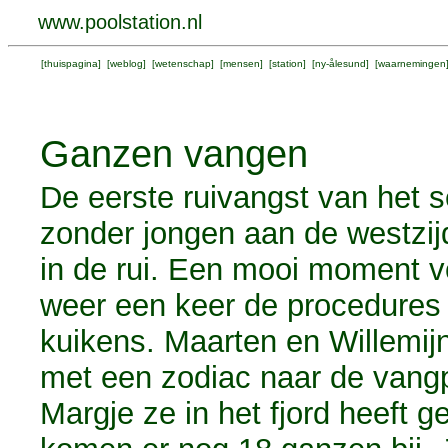
www.poolstation.nl
[
thuispagina
] [
weblog
] [
wetenschap
] [
mensen
] [
station
] [
ny-ålesund
] [
waarnemingen
Ganzen vangen
De eerste ruivangst van het 
zonder jongen aan de westzijd
in de rui. Een mooi moment v
weer een keer de procedures
kuikens. Maarten en Willemij
met een zodiac naar de vangpl
Margje ze in het fjord heeft ge