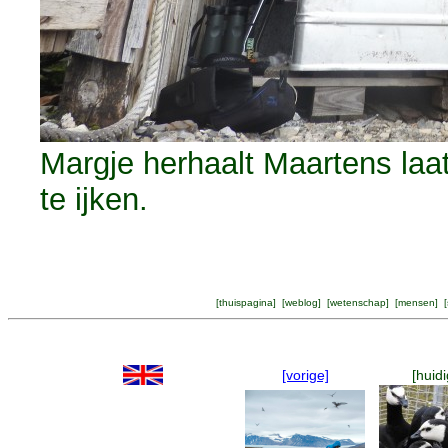
Margje herhaalt Maartens la
te ijken.
[
thuispagina
] [
weblog
] [
wetenschap
] [
mensen
] [
[vorige]
[huidi