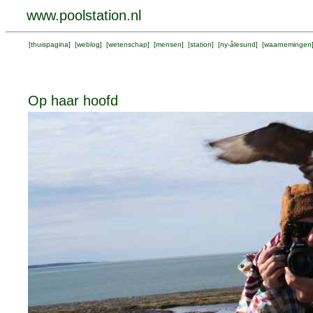
www.poolstation.nl
[
thuispagina
] [
weblog
] [
wetenschap
] [
mensen
] [
station
] [
ny-ålesund
] [
waarnemingen
Op haar hoofd