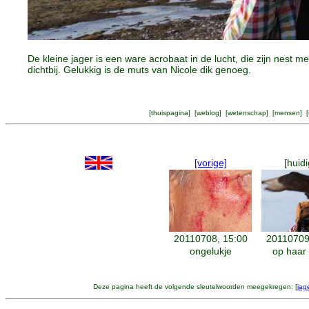
De kleine jager is een ware acrobaat in de lucht, die zijn nest
dichtbij. Gelukkig is de muts van Nicole dik genoeg.
[
thuispagina
] [
weblog
] [
wetenschap
] [
mensen
] [
[vorige]
[huidi
20110708, 15:00
20110709
ongelukje
op haar
Deze pagina heeft de volgende sleutelwoorden meegekregen: [
jag