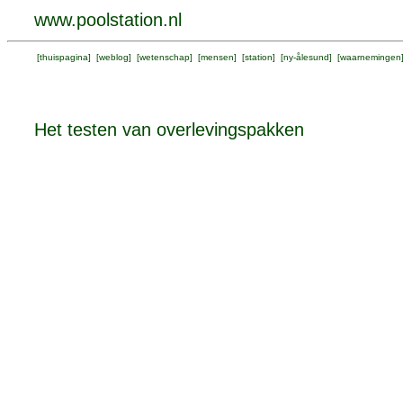
www.poolstation.nl
[
thuispagina
] [
weblog
] [
wetenschap
] [
mensen
] [
station
] [
ny-ålesund
] [
waarnemingen
Het testen van overlevingspakken