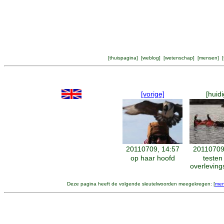
[
thuispagina
] [
weblog
] [
wetenschap
] [
mensen
] [
[vorige]
[huidi
20110709, 14:57
20110709
op haar hoofd
testen
overlevin
Deze pagina heeft de volgende sleutelwoorden meegekregen: [
men