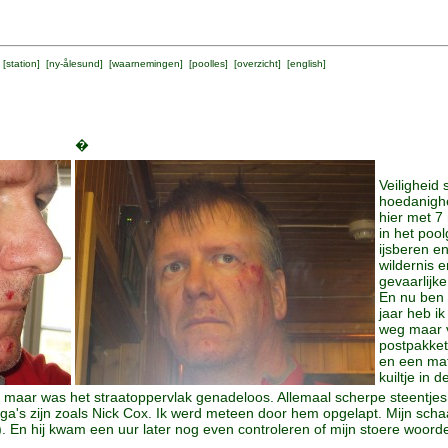
 [
station
] [
ny-ålesund
] [
waarnemingen
] [
poolles
] [
overzicht
] [
english
]
�
Veiligheid 
hoedanighe
hier met 7 
in het pool
ijsberen e
wildernis 
gevaarlijke
En nu ben i
jaar heb ik
weg maar v
postpakket 
en een mat
kuiltje in
, maar was het straatoppervlak genadeloos. Allemaal scherpe steentjes
ega's zijn zoals Nick Cox. Ik werd meteen door hem opgelapt. Mijn sch
. En hij kwam een uur later nog even controleren of mijn stoere woord