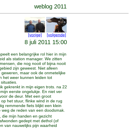
weblog 2011
[vorige]
[volgende]
8 juli 2011 15:00
speelt een belangrijke rol hier in mijn
id als station manager. We zitten
mensen, die nog nooit of bijna nooit
gebied zijn geweest. Niet alleen
n geweren, maar ook de onmetelijke
en het weer kunnen leiden tot
 situaties.
k gekrenkt in mijn eigen trots. na 22
 mijn eerste ongelukje. En niet ver
oor de deur. Met een groot
op het stuur, flinke wind in de rug
ig remmende fiets blijkt een klein
 de weg de reden van een doodsmak.
, die mijn handen en gezicht
aafwonden gedept met dethol (of
en van nauwelijks pijn waarheid