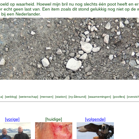
toeld op waarheid. Hoewel mijn bril nu nog slechts één poot heeft en 
k er echt geen last van. Een item zoals dit stond gelukkig nog niet op d
l bij een Nederlander.
na
] [
weblog
] [
wetenschap
] [
mensen
] [
station
] [
ny-ålesund
] [
waarnemingen
] [
poolles
] [
overzic
[vorige]
[huidige]
[volgende]