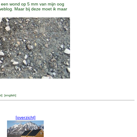
er een wond op 5 mm van mijn oog
e weblog. Maar bij deze moet ik maar
ht
] [
english
]
[overzicht]