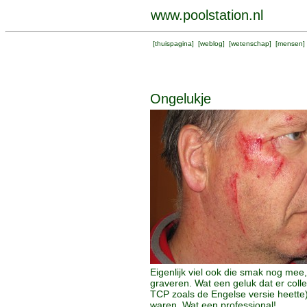
www.poolstation.nl
[
thuispagina
] [
weblog
] [
wetenschap
] [
mensen
]
Ongelukje
Eigenlijk viel ook die smak nog mee
graveren. Wat een geluk dat er coll
TCP zoals de Engelse versie heette)
waren. Wat een professional!