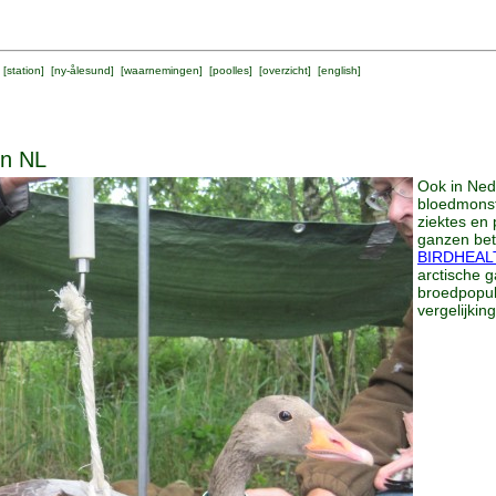
 [
station
] [
ny-ålesund
] [
waarnemingen
] [
poolles
] [
overzicht
] [
english
]
in NL
Ook in Ned
bloedmonst
ziektes en 
ganzen bete
BIRDHEAL
arctische g
broedpopula
vergelijkin