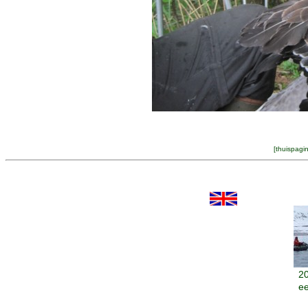
[
thuispagi
20
ee