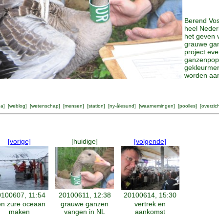
Berend Vos
heel Neder
het geven 
grauwe gan
project eve
ganzenpopu
gekleurme
worden a
na
] [
weblog
] [
wetenschap
] [
mensen
] [
station
] [
ny-ålesund
] [
waarnemingen
] [
poolles
] [
overzic
[vorige]
[huidige]
[volgende]
100607, 11:54
20100611, 12:38
20100614, 15:30
n zure oceaan
grauwe ganzen
vertrek en
maken
vangen in NL
aankomst