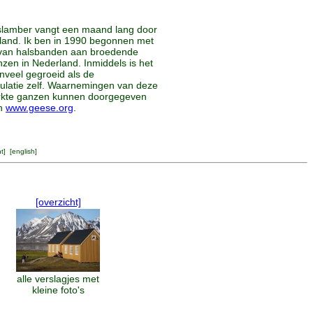
lamber vangt een maand lang door
land. Ik ben in 1990 begonnen met
van halsbanden aan broedende
zen in Nederland. Inmiddels is het
nveel gegroeid als de
latie zelf. Waarnemingen van deze
rkte ganzen kunnen doorgegeven
an
www.geese.org
.
ht
] [
english
]
[overzicht]
alle verslagjes met
kleine foto's