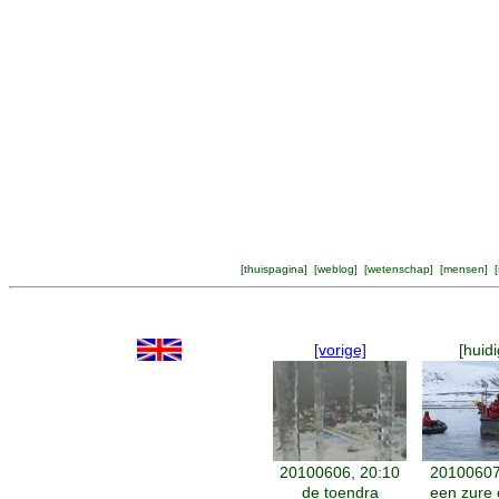
[
thuispagina
] [
weblog
] [
wetenschap
] [
mensen
] [
[vorige]
[huidi
20100606, 20:10
20100607
de toendra
een zure