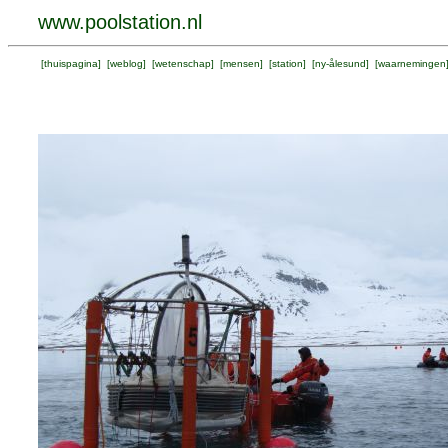
www.poolstation.nl
[
thuispagina
] [
weblog
] [
wetenschap
] [
mensen
] [
station
] [
ny-ålesund
] [
waarnemingen