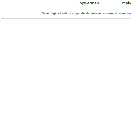
opwarmen
mak
Deze pagina heeft de volgende sleutelwoorden meegekregen: [
w