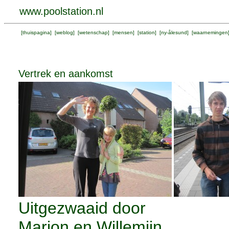
www.poolstation.nl
[
thuispagina
] [
weblog
] [
wetenschap
] [
mensen
] [
station
] [
ny-ålesund
] [
waarnemingen
Vertrek en aankomst
Uitgezwaaid door
Marion en Willemijn