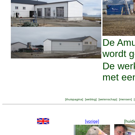
De Amu
wordt g
De werk
met een
[
thuispagina
] [
weblog
] [
wetenschap
] [
mensen
] [
[vorige]
[huidi