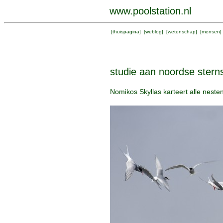
www.poolstation.nl
[
thuispagina
] [
weblog
] [
wetenschap
] [
mensen
]
studie aan noordse stern
Nomikos Skyllas karteert alle nesten