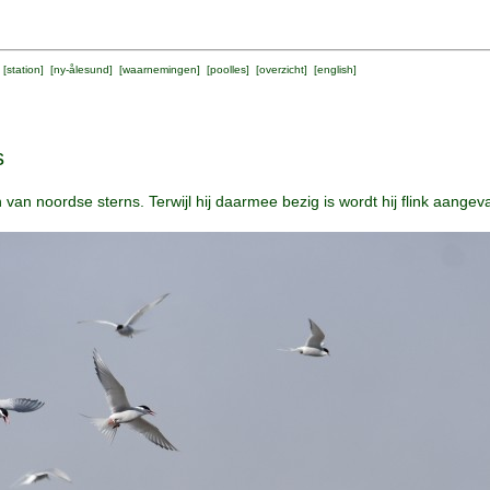
 [
station
] [
ny-ålesund
] [
waarnemingen
] [
poolles
] [
overzicht
] [
english
]
s
 van noordse sterns. Terwijl hij daarmee bezig is wordt hij flink aangeva