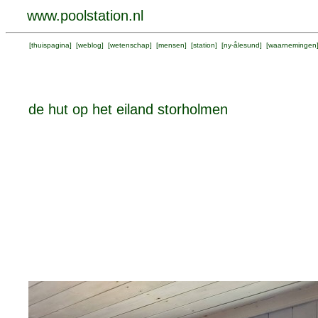
www.poolstation.nl
[
thuispagina
] [
weblog
] [
wetenschap
] [
mensen
] [
station
] [
ny-ålesund
] [
waarnemingen
de hut op het eiland storholmen