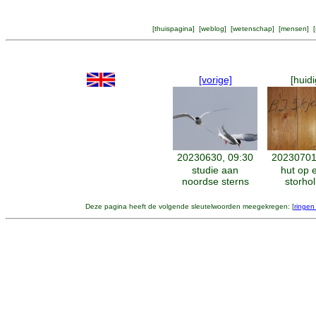
[
thuispagina
] [
weblog
] [
wetenschap
] [
mensen
] [
[vorige]
[huidi
20230630, 09:30
20230701
studie aan
hut op 
noordse sterns
storho
Deze pagina heeft de volgende sleutelwoorden meegekregen: [
ringen