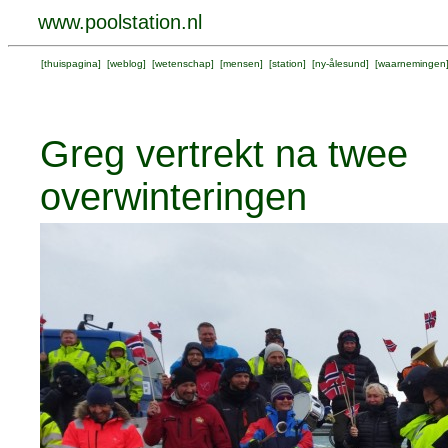
www.poolstation.nl
[
thuispagina
] [
weblog
] [
wetenschap
] [
mensen
] [
station
] [
ny-ålesund
] [
waarnemingen
Greg vertrekt na twee
overwinteringen