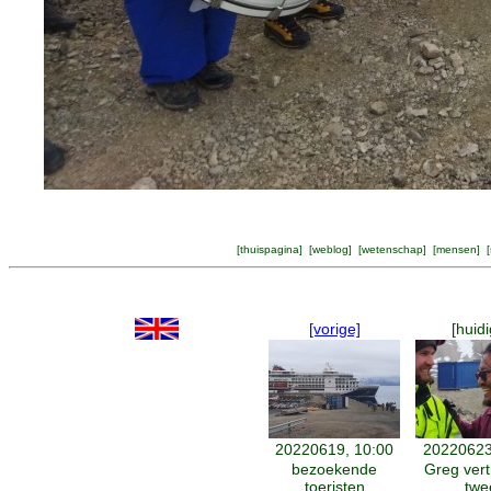
[
thuispagina
] [
weblog
] [
wetenschap
] [
mensen
] [
[vorige]
[huidi
20220619, 10:00
20220623
bezoekende
Greg vert
toeristen
twe